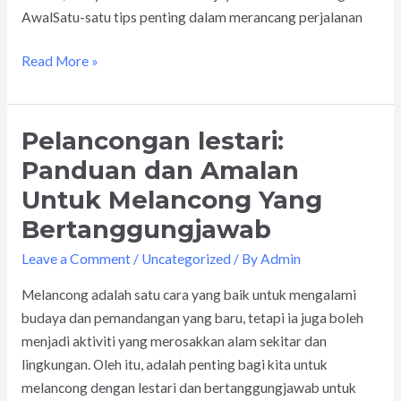
AwalSatu-satu tips penting dalam merancang perjalanan
Read More »
Pelancongan lestari:
Pelancongan
lestari:
Panduan dan Amalan
Panduan
Untuk Melancong Yang
dan
Bertanggungjawab
Amalan
Untuk
Leave a Comment
/
Uncategorized
/ By
Admin
Melancong
Melancong adalah satu cara yang baik untuk mengalami
Yang
budaya dan pemandangan yang baru, tetapi ia juga boleh
Bertanggungjawab
menjadi aktiviti yang merosakkan alam sekitar dan
lingkungan. Oleh itu, adalah penting bagi kita untuk
melancong dengan lestari dan bertanggungjawab untuk