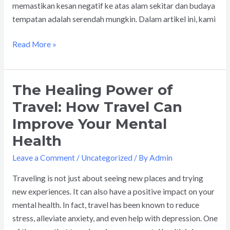
memastikan kesan negatif ke atas alam sekitar dan budaya
tempatan adalah serendah mungkin. Dalam artikel ini, kami
Read More »
The Healing Power of
The
Healing
Travel: How Travel Can
Power
Improve Your Mental
of
Health
Travel:
How
Leave a Comment
/
Uncategorized
/ By
Admin
Travel
Traveling is not just about seeing new places and trying
Can
new experiences. It can also have a positive impact on your
Improve
mental health. In fact, travel has been known to reduce
Your
stress, alleviate anxiety, and even help with depression. One
Mental