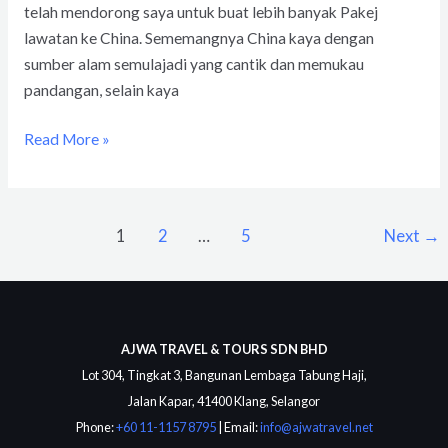
telah mendorong saya untuk buat lebih banyak Pakej
lawatan ke China. Sememangnya China kaya dengan
sumber alam semulajadi yang cantik dan memukau
pandangan, selain kaya
Read More »
1
2
…
5
Next
→
AJWA TRAVEL & TOURS SDN BHD
Lot 304, Tingkat 3, Bangunan Lembaga Tabung Haji,
Jalan Kapar, 41400 Klang, Selangor
Phone:
+60 11-1157 8795
| Email:
info@ajwatravel.net