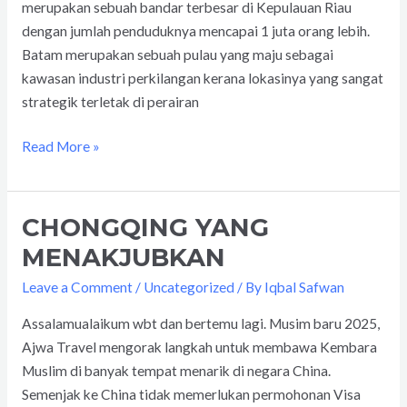
MALAM)
merupakan sebuah bandar terbesar di Kepulauan Riau
dengan jumlah penduduknya mencapai 1 juta orang lebih.
Batam merupakan sebuah pulau yang maju sebagai
kawasan industri perkilangan kerana lokasinya yang sangat
strategik terletak di perairan
Read More »
CHONGQING YANG
CHONGQING
YANG
MENAKJUBKAN
MENAKJUBKAN
Leave a Comment
/
Uncategorized
/ By
Iqbal Safwan
Assalamualaikum wbt dan bertemu lagi. Musim baru 2025,
Ajwa Travel mengorak langkah untuk membawa Kembara
Muslim di banyak tempat menarik di negara China.
Semenjak ke China tidak memerlukan permohonan Visa