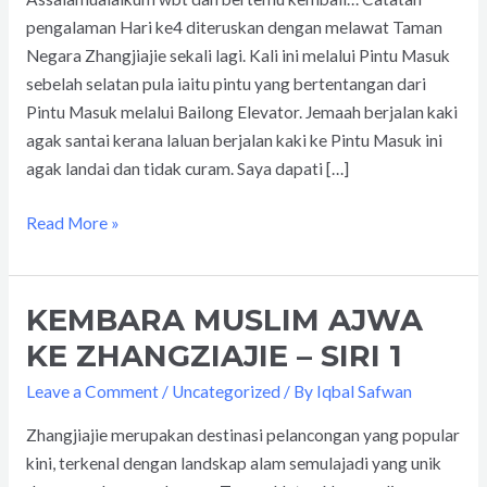
SIRI
pengalaman Hari ke4 diteruskan dengan melawat Taman
2
Negara Zhangjiajie sekali lagi. Kali ini melalui Pintu Masuk
sebelah selatan pula iaitu pintu yang bertentangan dari
Pintu Masuk melalui Bailong Elevator. Jemaah berjalan kaki
agak santai kerana laluan berjalan kaki ke Pintu Masuk ini
agak landai dan tidak curam. Saya dapati […]
Read More »
KEMBARA MUSLIM AJWA
KEMBARA
MUSLIM
KE ZHANGZIAJIE – SIRI 1
AJWA
Leave a Comment
/
Uncategorized
/ By
Iqbal Safwan
KE
ZHANGZIAJIE
Zhangjiajie merupakan destinasi pelancongan yang popular
–
kini, terkenal dengan landskap alam semulajadi yang unik
SIRI