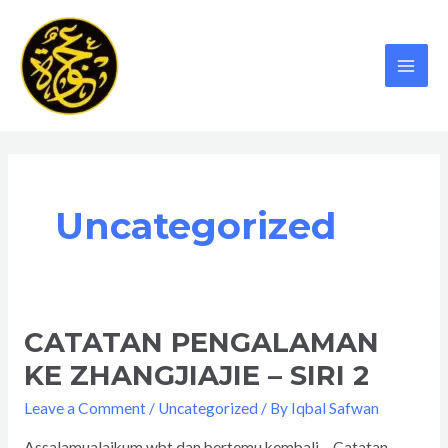
Skip
MAI
to
MEN
content
Uncategorized
CATATAN PENGALAMAN
CATATAN
PENGALAMAN
KE ZHANGJIAJIE – SIRI 2
KE
Leave a Comment
/
Uncategorized
/ By
Iqbal Safwan
ZHANGJIAJIE
–
Assalamualaikum wbt dan bertemu kembali… Catatan