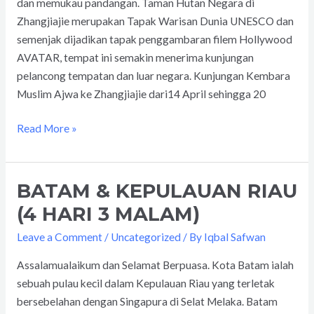
dan memukau pandangan. Taman Hutan Negara di
1
Zhangjiajie merupakan Tapak Warisan Dunia UNESCO dan
semenjak dijadikan tapak penggambaran filem Hollywood
AVATAR, tempat ini semakin menerima kunjungan
pelancong tempatan dan luar negara. Kunjungan Kembara
Muslim Ajwa ke Zhangjiajie dari14 April sehingga 20
Read More »
BATAM & KEPULAUAN RIAU
BATAM
&
(4 HARI 3 MALAM)
KEPULAUAN
Leave a Comment
/
Uncategorized
/ By
Iqbal Safwan
RIAU
(4
Assalamualaikum dan Selamat Berpuasa. Kota Batam ialah
HARI
sebuah pulau kecil dalam Kepulauan Riau yang terletak
3
bersebelahan dengan Singapura di Selat Melaka. Batam