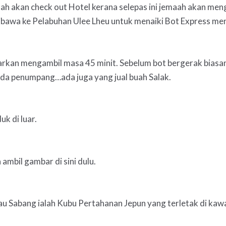
aah akan check out Hotel kerana selepas ini jemaah akan meng
ibawa ke Pelabuhan Ulee Lheu untuk menaiki Bot Express men
arkan mengambil masa 45 minit. Sebelum bot bergerak biasan
da penumpang…ada juga yang jual buah Salak.
k di luar.
 ambil gambar di sini dulu.
lau Sabang ialah Kubu Pertahanan Jepun yang terletak di kawa