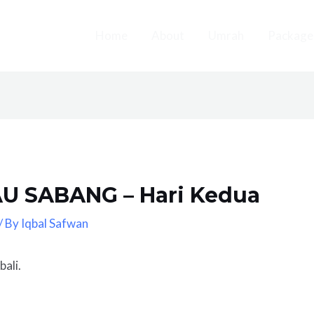
Home
About
Umrah
Package
AU SABANG – Hari Kedua
/ By
Iqbal Safwan
ali.