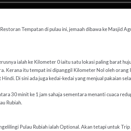
 Restoran Tempatan di pulau ini, jemaah dibawa ke Masjid 
erusnya ialah ke Kilometer 0 iaitu satu lokasi paling barat h
ira. Kerana itu tempat ini dipanggil Kilometer Nol oleh orang 
Hindi. Di sini ada juga kedai-kedai yang menjual pakaian sel
antara 30 minit ke 1 jam sahaja sementara menanti cuaca redu
lau Rubiah.
ngelilingi Pulau Rubiah ialah Optional. Akan tetapi untuk Tr